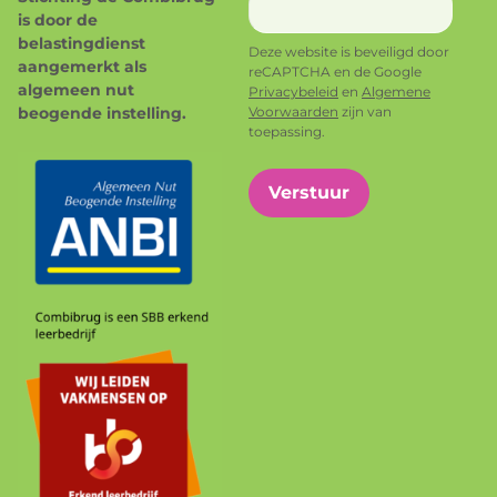
is door de
belastingdienst
Deze website is beveiligd door
aangemerkt als
reCAPTCHA en de Google
algemeen nut
Privacybeleid
en
Algemene
beogende instelling.
Voorwaarden
zijn van
toepassing.
Verstuur