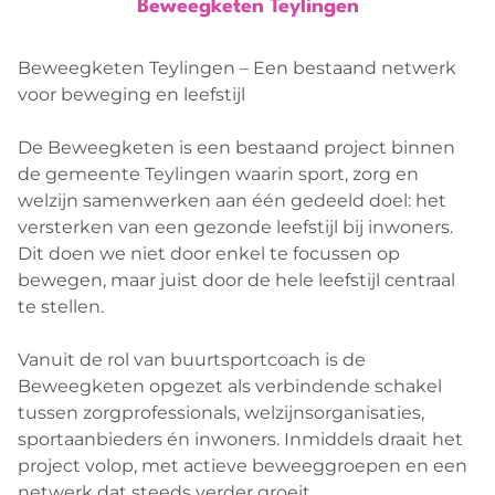
Beweegketen Teylingen
Verenigingen
Agenda
Nieuwkomers projecten
Nieuws
Beweegketen Teylingen – Een bestaand netwerk
voor beweging en leefstijl
De Beweegketen is een bestaand project binnen
de gemeente Teylingen waarin sport, zorg en
welzijn samenwerken aan één gedeeld doel: het
versterken van een gezonde leefstijl bij inwoners.
Dit doen we niet door enkel te focussen op
bewegen, maar juist door de hele leefstijl centraal
te stellen.
Vanuit de rol van buurtsportcoach is de
Beweegketen opgezet als verbindende schakel
tussen zorgprofessionals, welzijnsorganisaties,
sportaanbieders én inwoners. Inmiddels draait het
project volop, met actieve beweeggroepen en een
netwerk dat steeds verder groeit.