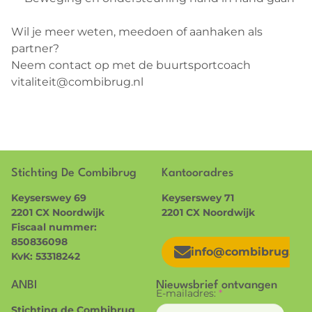
Wil je meer weten, meedoen of aanhaken als
partner?
Neem contact op met de buurtsportcoach
vitaliteit@combibrug.nl
Stichting De Combibrug
Kantooradres
Keyserswey 69
Keyserswey 71
2201 CX Noordwijk
2201 CX Noordwijk
Fiscaal nummer:
850836098
info@combibrug.nl
KvK: 53318242
ANBI
Nieuwsbrief ontvangen
E-mailadres:
*
Stichting de Combibrug