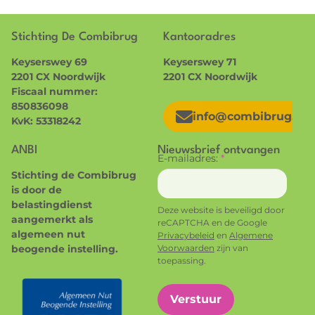
Stichting De Combibrug
Kantooradres
Keyserswey 69
Keyserswey 71
2201 CX Noordwijk
2201 CX Noordwijk
Fiscaal nummer:
850836098
info@combibrug.nl
KvK: 53318242
ANBI
Nieuwsbrief ontvangen
E-mailadres:
*
Stichting de Combibrug
is door de
belastingdienst
Deze website is beveiligd door
aangemerkt als
reCAPTCHA en de Google
algemeen nut
Privacybeleid
en
Algemene
beogende instelling.
Voorwaarden
zijn van
toepassing.
Verstuur