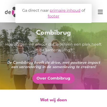
Ga direct naar
primaire inhoud
of
footer
Steun ons
Agenda
Combibrug
Hoe zorgen we ervoor dat iedereen een plek heeft
in de samenleving?
Projecten
De Combibrug heeft de drive, met positieve impact
Partners
een verandering in de samenleving te creëren!
MDT
Over Combibrug
TaalBrug
Over Combibrug
COA & ISK
YoungMakers
Contact
Fondsen
Ons team
Buurtsport- en cultuurcoach
Gemeenten
Wat wij doen
Steun ons
Werken bij
Vitaliteits- en maatschappelijke projecten