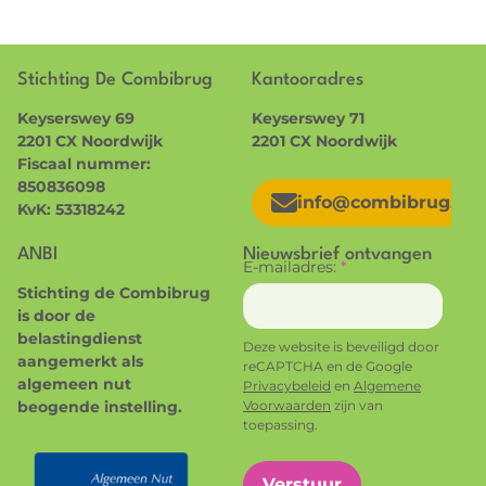
Stichting De Combibrug
Kantooradres
Keyserswey 69
Keyserswey 71
2201 CX Noordwijk
2201 CX Noordwijk
Fiscaal nummer:
850836098
info@combibrug.nl
KvK: 53318242
ANBI
Nieuwsbrief ontvangen
E-mailadres:
*
Stichting de Combibrug
is door de
belastingdienst
Deze website is beveiligd door
aangemerkt als
reCAPTCHA en de Google
algemeen nut
Privacybeleid
en
Algemene
beogende instelling.
Voorwaarden
zijn van
toepassing.
Verstuur