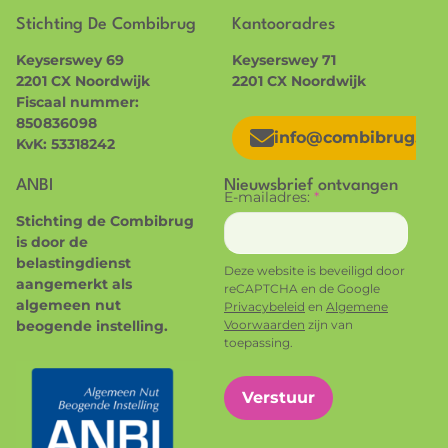
Verenigingen
Agenda
Stichting De Combibrug
Kantooradres
Nieuwkomers projecten
Nieuws
Keyserswey 69
Keyserswey 71
2201 CX Noordwijk
2201 CX Noordwijk
Fiscaal nummer:
850836098
info@combibrug.nl
KvK: 53318242
ANBI
Nieuwsbrief ontvangen
E-mailadres:
*
Stichting de Combibrug
is door de
belastingdienst
Deze website is beveiligd door
aangemerkt als
reCAPTCHA en de Google
algemeen nut
Privacybeleid
en
Algemene
beogende instelling.
Voorwaarden
zijn van
toepassing.
Verstuur