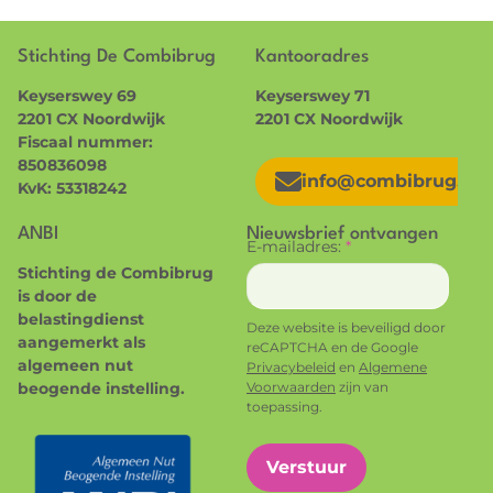
Stichting De Combibrug
Kantooradres
Keyserswey 69
Keyserswey 71
2201 CX Noordwijk
2201 CX Noordwijk
Fiscaal nummer:
850836098
info@combibrug.nl
KvK: 53318242
ANBI
Nieuwsbrief ontvangen
E-mailadres:
*
Stichting de Combibrug
is door de
belastingdienst
Deze website is beveiligd door
aangemerkt als
reCAPTCHA en de Google
algemeen nut
Privacybeleid
en
Algemene
beogende instelling.
Voorwaarden
zijn van
toepassing.
Verstuur