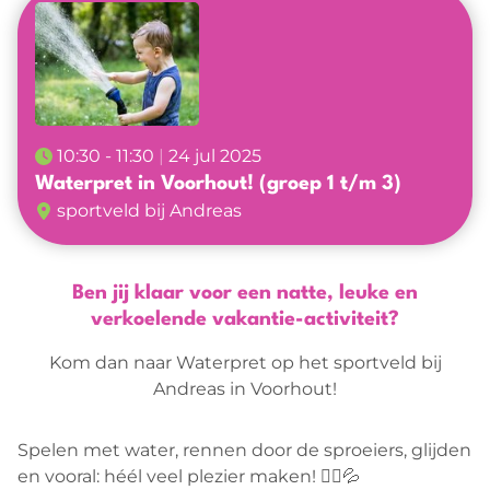
Verenigingen
Agenda
Nieuwkomers projecten
Nieuws
10:30 - 11:30
24 jul 2025
Waterpret in Voorhout! (groep 1 t/m 3)
sportveld bij Andreas
Ben jij klaar voor een natte, leuke en
verkoelende vakantie-activiteit?
Kom dan naar Waterpret op het sportveld bij
Andreas in Voorhout!
Spelen met water, rennen door de sproeiers, glijden
en vooral: héél veel plezier maken! 🏃‍♀️💦