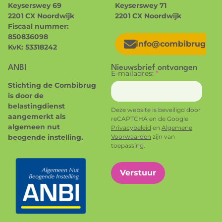
Keyserswey 69
Keyserswey 71
2201 CX Noordwijk
2201 CX Noordwijk
Fiscaal nummer:
850836098
info@combibrug.nl
KvK: 53318242
ANBI
Nieuwsbrief ontvangen
E-mailadres:
*
Stichting de Combibrug
is door de
belastingdienst
Deze website is beveiligd door
aangemerkt als
reCAPTCHA en de Google
algemeen nut
Privacybeleid
en
Algemene
beogende instelling.
Voorwaarden
zijn van
toepassing.
Verstuur