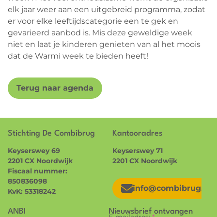
elk jaar weer aan een uitgebreid programma, zodat
er voor elke leeftijdscategorie een te gek en
gevarieerd aanbod is. Mis deze geweldige week
niet en laat je kinderen genieten van al het moois
dat de Warmi week te bieden heeft!
Terug naar agenda
Stichting De Combibrug
Kantooradres
Keyserswey 69
Keyserswey 71
2201 CX Noordwijk
2201 CX Noordwijk
Fiscaal nummer:
850836098
info@combibrug.nl
KvK: 53318242
ANBI
Nieuwsbrief ontvangen