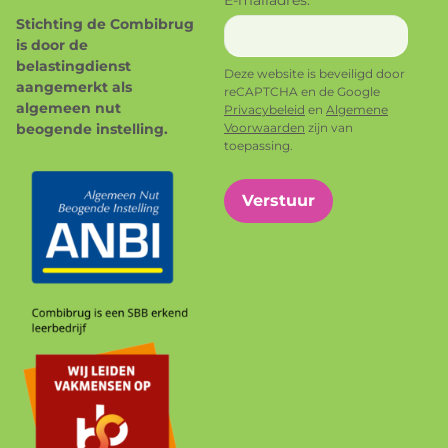
E-mailadres:
*
Stichting de Combibrug
is door de
belastingdienst
Deze website is beveiligd door
aangemerkt als
reCAPTCHA en de Google
algemeen nut
Privacybeleid
en
Algemene
beogende instelling.
Voorwaarden
zijn van
toepassing.
Verstuur