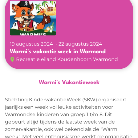
Verenigingen
Agenda
Nieuwkomers projecten
Nieuws
19 augustus 2024
22 augustus 2024
Warmi's vakantie week in Warmond
Recreatie eiland Koudenhoorn Warmond
Warmi's Vakantieweek
Stichting KindervakantieWeek (SKW) organiseert
jaarlijks een week vol leuke activiteiten voor
Warmondse kinderen van groep 1 t/m 8. Dit
gebeurt altijd tijdens de laatste week van de
zomervakantie, ook wel bekend als de "Warmi
week". Met veel enthousiasme werkt de organisatie