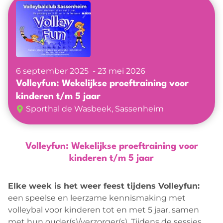
Verenigingen
Agenda
Nieuwkomers projecten
Nieuws
6 september 2025
23 mei 2026
Volleyfun: Wekelijkse proeftraining voor
kinderen t/m 5 jaar
Sporthal de Wasbeek, Sassenheim
Volleyfun: Wekelijkse proeftraining voor
kinderen t/m 5 jaar
Elke week is het weer feest tijdens Volleyfun:
een speelse en leerzame kennismaking met
volleybal voor kinderen tot en met 5 jaar, samen
met hun ouder(s)/verzorger(s). Tijdens de sessies