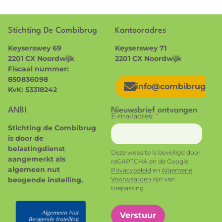
Stichting De Combibrug
Kantooradres
Keyserswey 69
Keyserswey 71
2201 CX Noordwijk
2201 CX Noordwijk
Fiscaal nummer:
850836098
info@combibrug.nl
KvK: 53318242
ANBI
Nieuwsbrief ontvangen
E-mailadres:
*
Stichting de Combibrug
is door de
belastingdienst
Deze website is beveiligd door
aangemerkt als
reCAPTCHA en de Google
algemeen nut
Privacybeleid
en
Algemene
beogende instelling.
Voorwaarden
zijn van
toepassing.
Verstuur