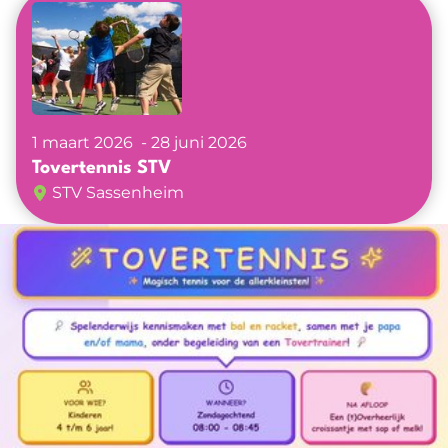
Verenigingen
Agenda
Nieuwkomers projecten
Nieuws
1 maart 2026
28 juni 2026
Tovertennis STV
STV Sassenheim