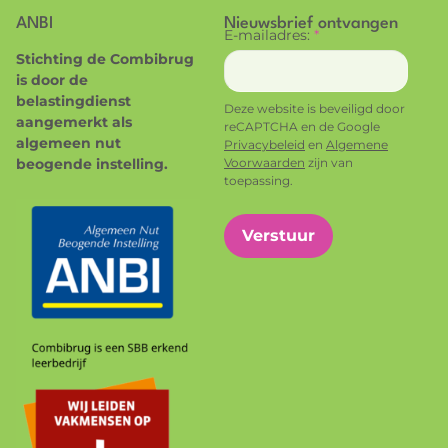
ANBI
Nieuwsbrief ontvangen
E-mailadres:
*
Stichting de Combibrug
is door de
belastingdienst
Deze website is beveiligd door
aangemerkt als
reCAPTCHA en de Google
algemeen nut
Privacybeleid
en
Algemene
beogende instelling.
Voorwaarden
zijn van
toepassing.
Verstuur