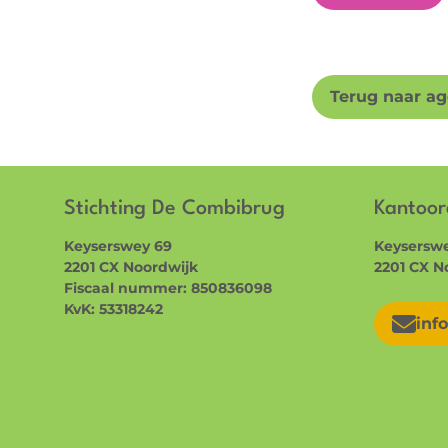
Terug naar a
Stichting De Combibrug
Kantoor
Keyserswey 69
Keyserswe
2201 CX Noordwijk
2201 CX N
Fiscaal nummer: 850836098
KvK: 53318242
inf