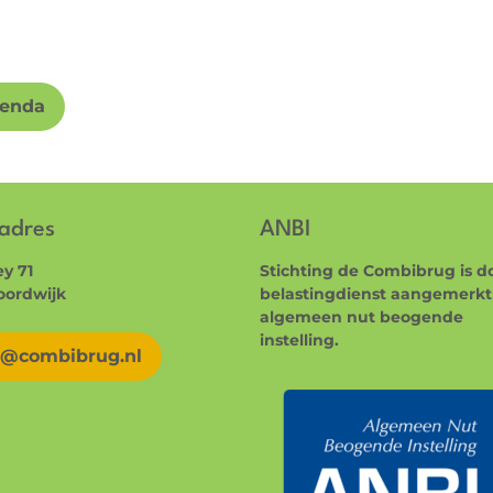
genda
adres
ANBI
y 71
Stichting de Combibrug is d
oordwijk
belastingdienst aangemerkt 
algemeen nut beogende
instelling.
o@combibrug.nl