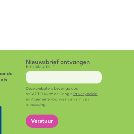
Nieuwsbrief ontvangen
E-mailadres:
*
oor de
als
Deze website is beveiligd door
reCAPTCHA en de Google
Privacybeleid
en
Algemene Voorwaarden
zijn van
toepassing.
Verstuur