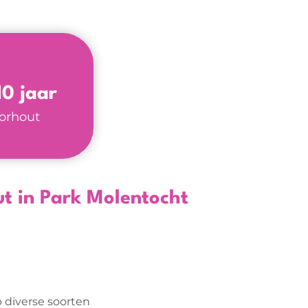
10 jaar
oorhout
ut in Park Molentocht
 diverse soorten