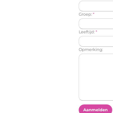
Groep:
*
Leeftijd:
*
Opmerking:
Aanmelden