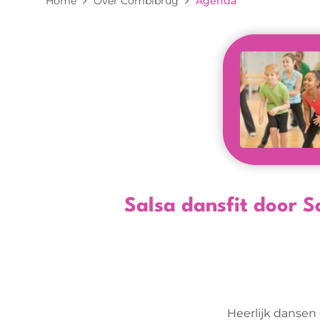
Home
Over Combibrug
Agenda
Salsa dansfit door S
Heerlijk dansen