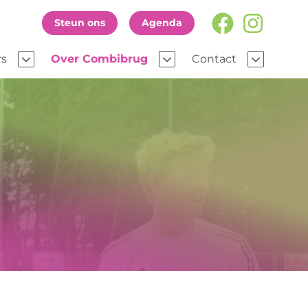
Steun ons
Agenda
rs
Over Combibrug
Contact
Ons team
Werken bij
Steun ons
en
Agenda
gen
Nieuws